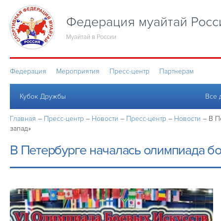
Федерация муайтай Росс
Муайтай в России
Федерация
Мероприятия
Пресс-центр
Партнерам
Кубок Дружбы
Все 
Главная
–
Пресс-центр
–
Новости
–
Пресс-центр
–
Новости
–
В П
запад»
В Петербурге началась олимпиада бо