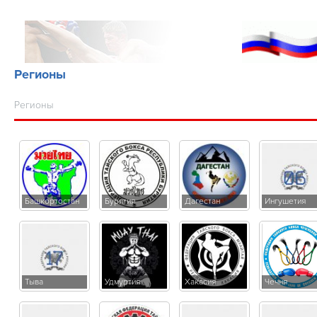
Регионы
Регионы
Башкортостан
Бурятия
Дагестан
Ингушетия
Тыва
Удмуртия
Хакасия
Чечня