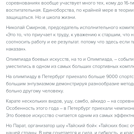
соревнованиях вообще участвует много тех, кому до 16-т
воспитательная. Единоборства, по крайней мере в теории,
защищаться. Но и школа жизни.
Николай Смирнов, председатель исполнительного комитет
«Это то, что приучает к труду, к уважению к старшим, что 
соотносить работу и ее результат. потому что здесь если
наказан».
Олимпиада боевых искусств, на то и Олимпиада, – событи
уместились в одном из самых больших спортивных компл
На олимпиаду в Петербург приехало больше 9000 спортсм
большим энтузиазмом демонстрируя разнообразие методо
больно другому человеку.
Карате нескольких видов, ушу, самбо, айкидо – на сорев
Особенность этого года – в Петербург приехали чемпионы
Это боевое искусство считается одним из самых эффект
Но Парат, организатор шоу «Тайский бой»: «Тайских бокс 
нашей страны. В нем сочетается и сила, и гибкость, и крас