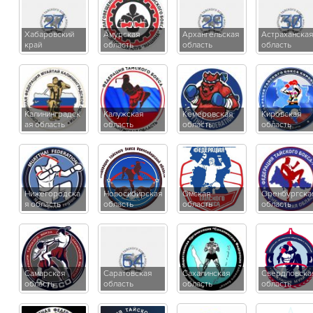
Хабаровский
Амурская
Архангельская
Астраханская
край
область
область
область
Калининградск
Калужская
Кемеровская
Кировская
ая область
область
область
область
Нижегородска
Новосибирская
Омская
Оренбургска
я область
область
область
область
Самарская
Саратовская
Сахалинская
Свердловска
область
область
область
область