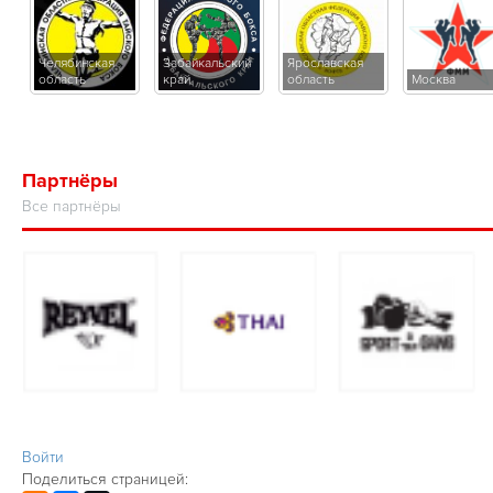
Челябинская
Забайкальский
Ярославская
область
край
область
Москва
Партнёры
Все партнёры
Войти
Поделиться страницей: