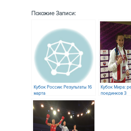
Похожие Записи:
Кубок России: Результаты 16
Кубок Мира: р
марта
поединков 3
соревнователь
состав пар на
ноября