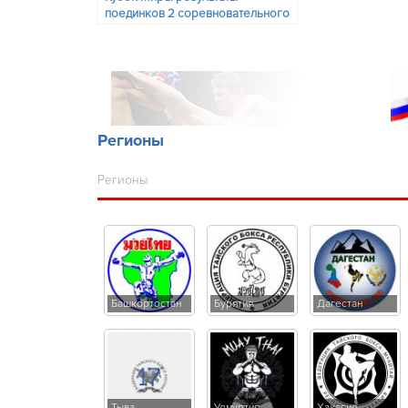
поединков 2 соревновательного
дня и состав пар на 24 ноября.
Регионы
Регионы
Башкортостан
Бурятия
Дагестан
Тыва
Удмуртия
Хакасия