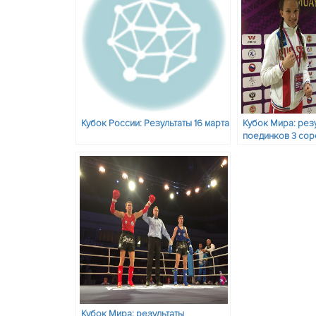
Кубок России: Результаты 16 марта
Кубок Мира: рез
поединков 3 со
дня и состав пар
ноября
Кубок Мира: результаты