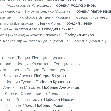
ции — Абдукаримов Александр.
Победил Абдукаримов.
в Зайналбид — Гогохия Энрико (Украина).
Победил Магомедов
нстантин — Никифоров Виталий (Украина). Победил украинец.
 Дмитрий (Беларусь) — Левин Артем.
Победил Левин.
Греции — Вахитов Артем.
Победил Вахитов.
ергей (Украина) — Атаков Джаватхан.
Победил Атаков.
ов Александр — Рогава Цотне (Украина). Победил украинец.
— боец из Турции. Победила турчанка.
хверди — боец из Казахстана. Победил казах.
мед — боец из Турции. Победил турок.
 — Багунов Арслан.
Победил Багунов.
л — боец из Турции.
Победил Кузнецов
и — Амирханов Магомед.
Победил Амирханов
.
ан — боец из Финляндии. Победил фин.
рландов — Инешин Тимур.
Победил Инешин.
ии — Исаев Бейбола.
Победил Исаев.