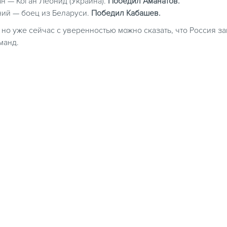
ан — Коган Леонид (Украина).
Победил Аманатов.
ений — боец из Беларуси.
Победил Кабашев.
о уже сейчас с уверенностью можно сказать, что Россия з
манд.