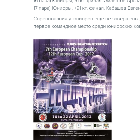
16 пара) Юниоры, 91 кг, финал. Аманатов Арсл
17 пара) Юниоры, +91 кг, финал. Кабашев Евг
Соревнования у юниоров еще не завершены, н
первое командное место среди юниорских ко