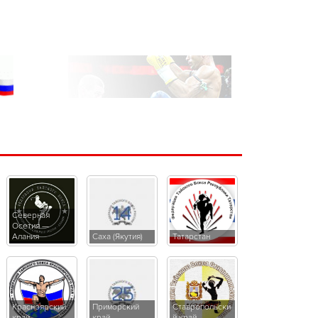
Северная
Осетия —
Алания
Саха (Якутия)
Татарстан
Красноярский
Приморский
Ставропольски
край
край
й край