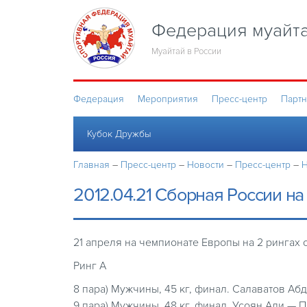
Федерация муайта
Муайтай в России
Федерация
Мероприятия
Пресс-центр
Парт
Кубок Дружбы
Главная
–
Пресс-центр
–
Новости
–
Пресс-центр
–
Н
2012.04.21 Сборная России н
21 апреля на чемпионате Европы на 2 рингах 
Ринг А
8 пара) Мужчины, 45 кг, финал. Салаватов А
9 пара) Мужчины, 48 кг, финал. Усоян Али — 