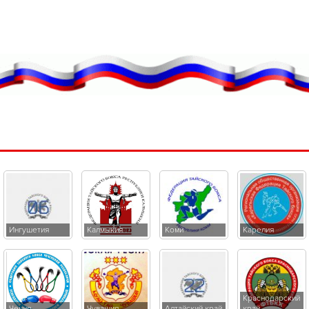
Ингушетия
Калмыкия
Коми
Карелия
Краснодарский
Чечня
Чувашия
Алтайский край
край