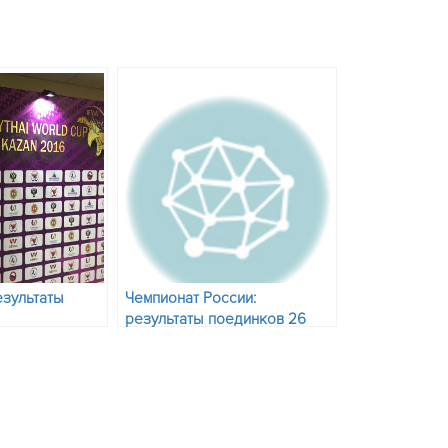
езультаты
Чемпионат России:
результаты поединков 26
ного дня и
июня
 финалы 26