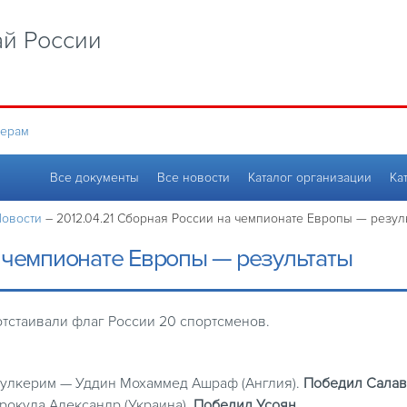
й России
нерам
Все документы
Все новости
Каталог организации
Ка
овости
–
2012.04.21 Сборная России на чемпионате Европы — резул
а чемпионате Европы — результаты
отстаивали флаг России 20 спортсменов.
бдулкерим — Уддин Мохаммед Ашраф (Англия).
Победил Салав
Прокуда Александр (Украина).
Победил Усоян.