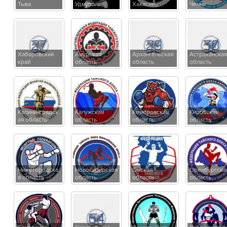
Тыва
Удмуртия
Хакасия
Чечня
Хабаровский
Амурская
Архангельская
Астраханская
край
область
область
область
Калининградск
Калужская
Кемеровская
Кировская
ая область
область
область
область
Нижегородска
Новосибирская
Омская
Оренбургска
я область
область
область
область