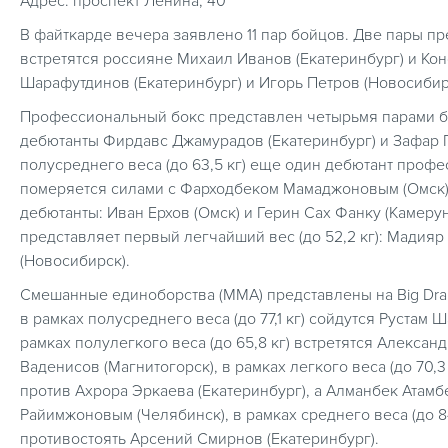
Адрес: проспект Ленина, 40
В файткарде вечера заявлено 11 пар бойцов. Две пары пре
встретятся россияне Михаил Иванов (Екатеринбург) и Кон
Шарафутдинов (Екатеринбург) и Игорь Петров (Новосибир
Профессиональный бокс представлен четырьмя парами бой
дебютанты Фирдавс Джамурадов (Екатеринбург) и Зафар П
полусреднего веса (до 63,5 кг) еще один дебютант профе
померяется силами с Фарходбеком Мамаджоновым (Омск), в
дебютанты: Иван Ерхов (Омск) и Герин Сах Фанку (Камер
представляет первый легчайший вес (до 52,2 кг): Мадияр
(Новосибирск).
Смешанные единоборства (ММА) представлены на Big Dra
в рамках полусреднего веса (до 77,1 кг) сойдутся Рустам
рамках полулегкого веса (до 65,8 кг) встретятся Алексан
Ваденисов (Магнитогорск), в рамках легкого веса (до 70,
против Ахрора Эркаева (Екатеринбург), а Алманбек Атамб
Райимжоновым (Челябинск), в рамках среднего веса (до 8
противостоять Арсений Смирнов (Екатеринбург).