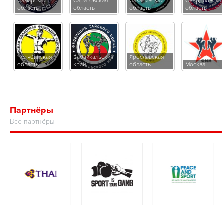
Самарская
Саратовская
Сахалинская
Свердловска
область
область
область
область
Челябинская
Забайкальский
Ярославская
область
край
область
Москва
Партнёры
Все партнёры