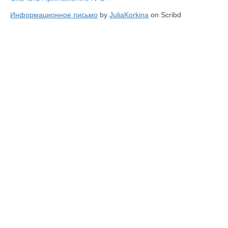
Информационное письмо
by
JuliaKorkina
on Scribd