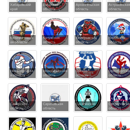
Хабаровский
Амурская
Архангельская
Астраханская
край
область
область
область
Калининградск
Калужская
Кемеровская
Кировская
ая область
область
область
область
Нижегородска
Новосибирская
Омская
Оренбургска
я область
область
область
область
Самарская
Саратовская
Сахалинская
Свердловска
область
область
область
область