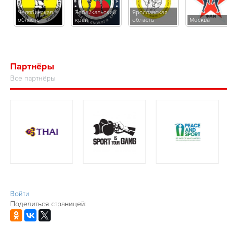
Челябинская
Забайкальский
Ярославская
область
край
область
Москва
Партнёры
Все партнёры
Войти
Поделиться страницей: