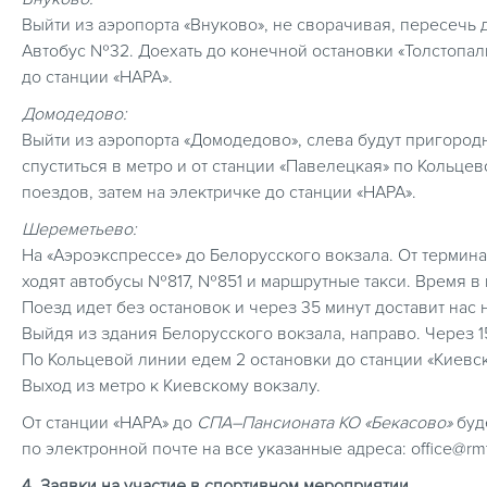
Выйти из аэропорта «Внуково», не сворачивая, пересечь 
Автобус №32. Доехать до конечной остановки «Толстопаль
до станции «НАРА».
Домодедово:
Выйти из аэропорта «Домодедово», слева будут пригородн
спуститься в метро и от станции «Павелецкая» по Кольцев
поездов, затем на электричке до станции «НАРА».
Шереметьево:
На «Аэроэкспрессе» до Белорусского вокзала. От термина
ходят автобусы №817, №851 и маршрутные такси. Время в 
Поезд идет без остановок и через 35 минут доставит нас 
Выйдя из здания Белорусского вокзала, направо. Через 1
По Кольцевой линии едем 2 остановки до станции «Киевск
Выход из метро к Киевскому вокзалу.
От станции «НАРА» до
СПА–Пансионата КО «Бекасово»
буде
по электронной почте на все указанные адреса: office@rmtf
4. Заявки на участие в спортивном мероприятии.