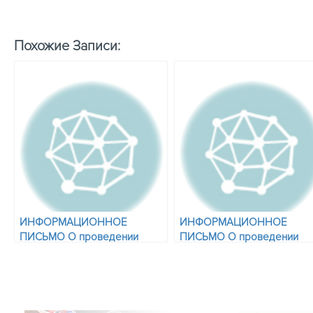
Похожие Записи:
ИНФОРМАЦИОННОЕ
ИНФОРМАЦИОННОЕ
ПИСЬМО О проведении
ПИСЬМО О проведении
Первенства России по
Чемпионата и Первенства
тайскому боксу в период с 08
Центрального и Северо-
по 14 мая 2019 года в с.
Западного федеральных
Покровское, Одинцовский
округов по тайскому боксу
район, дом отдыха
28 февраля по 06 марта 2