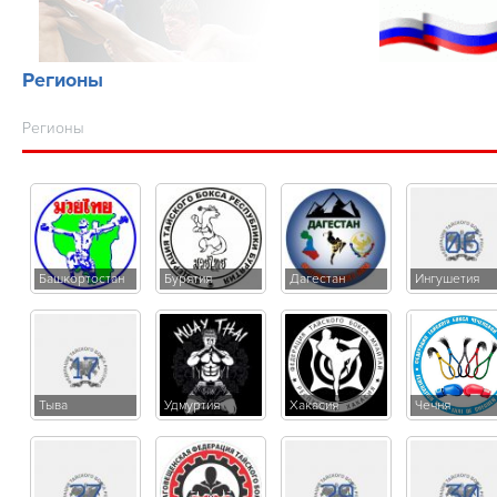
«Покровское» №83 от
года в с. Покровское,
09.04.19
Одинцовский район, дом
отдыха «Покровское» №5 
Регионы
05.02.2021
Регионы
Башкортостан
Бурятия
Дагестан
Ингушетия
Тыва
Удмуртия
Хакасия
Чечня